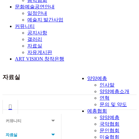
음악협회
문화예술공연안내
일정안내
예술지 발간사업
커뮤니티
공지사항
갤러리
자료실
자유게시판
ART VISION 창작은행
자료실
양양예총
인사말
양양예총소개
연혁
문의 및 약도
예총협회
양양예총
커뮤니티
국악협회
문인협회
자료실
미술협회