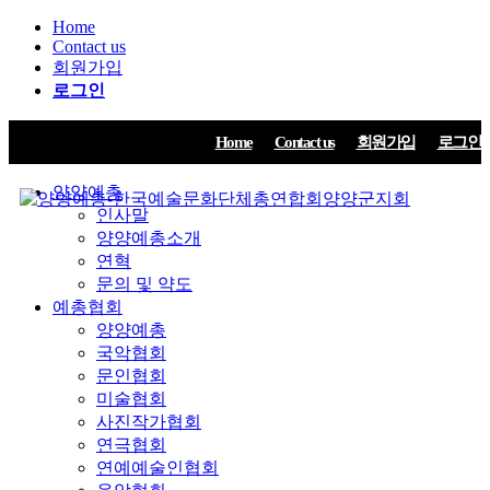
Home
Contact us
회원가입
로그인
Home
Contact us
회원가입
로그인
양양예총
인사말
양양예총소개
연혁
문의 및 약도
예총협회
양양예총
국악협회
문인협회
미술협회
사진작가협회
연극협회
연예예술인협회