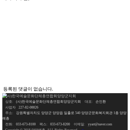
다음글
목록
등록된 댓글이 없습니다.
상호:
(사)한국예술문화단체총연합회양양군지회
대표:
손인환
사업자
227-82-08826
주소:
강원특별자치도 양양군 양양읍 일출로 540 양양군문화복지회관 1층 양양
예총
전화:
033-673-8100
팩스:
033-673-8200
이메일:
yyart@naver.com