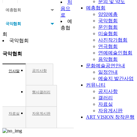
문의 및 약도
처
예총협회
음으
예총협회
양양예총
로
국악협회
예
국악협회
문인협회
총협
미술협회
회
사진작가협회
국악협회
연극협회
연예예술인협회
국악협회
음악협회
문화예술공연안내
공지사항
인사말
일정안내
예술지 발간사업
커뮤니티
공지사항
행사갤러리
갤러리
자료실
자유게시판
자료실
자유게시판
ART VISION 창작은행