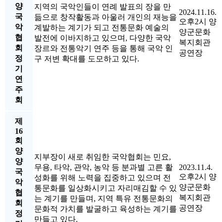
양
지역의 국악인들이 연례 발표의 장을 만
2024.11.16.
국
듦으로 창작활동과 아울러 개인의 재능을
오후2시 양
악
계발하는 계기가 되고 전통문화 예술의
양군문화
협
발전에 이바지하고 있으며, 다양한 국악
복지회관
회
장르와 전통악기 연주 등을 통해 국악 인
공연장
정
구 저변 확대를 도모하고 있다.
기
연
주
회
제
16
회
양
지부장이 새로 취임한 국악협회는 민요,
양
무용, 타악, 관악, 농악 등 분과별 고른 활
2023.11.4.
국
오후2시 양
성화를 위해 노력을 집중하고 있으며 전
악
양군문화
통문화를 일상화시키고 자리매김할 수 있
협
복지회관
는 계기를 만들며, 지역 특유 전통문화의
회
공연장
문화적 가치를 발굴하고 육성하는 계기를
정
만들고 있다.