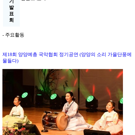
기
발
표
회
- 주요활동
제18회 양양예총 국악협회 정기공연 (양양의 소리 가을단풍에
물들다)