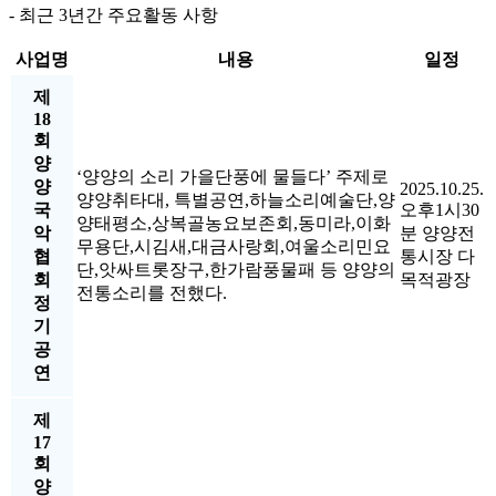
- 최근 3년간 주요활동 사항
사업명
내용
일정
제
18
회
양
‘양양의 소리 가을단풍에 물들다’ 주제로
양
2025.10.25.
양양취타대, 특별공연,하늘소리예술단,양
국
오후1시30
양태평소,상복골농요보존회,동미라,이화
악
분 양양전
무용단,시김새,대금사랑회,여울소리민요
협
통시장 다
단,앗싸트롯장구,한가람풍물패 등 양양의
회
목적광장
전통소리를 전했다.
정
기
공
연
제
17
회
양